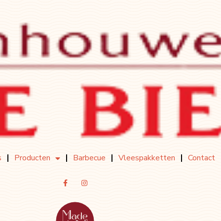
s
Producten
Barbecue
Vleespakketten
Contact
F
I
A
N
C
S
E
T
B
A
O
G