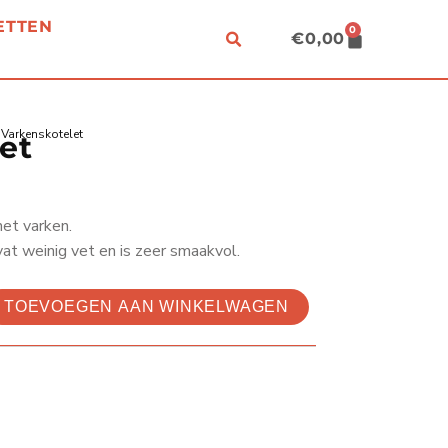
ETTEN
0
CART
€
0,00
 Varkenskotelet
et
het varken.
at weinig vet en is zeer smaakvol.
TOEVOEGEN AAN WINKELWAGEN