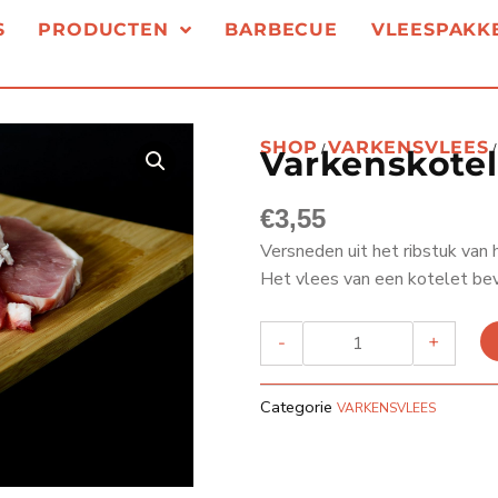
S
PRODUCTEN
BARBECUE
VLEESPAKK
SHOP
VARKENSVLEES
/
/
Varkenskotel
€
3,55
Versneden uit het ribstuk van 
Het vlees van een kotelet bev
VARKENSKOTELET
-
+
AANTAL
Categorie
VARKENSVLEES