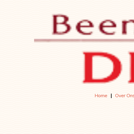
Home
Over On