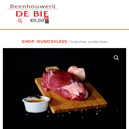
SPRING
NAAR
DE
0
CART
€
0,00
INHOUD
SHOP
RUNDSVLEES
/
/ Soepvlees zonder been