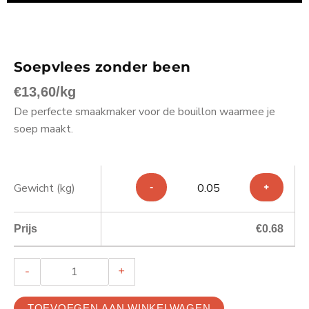
Soepvlees zonder been
€
13,60
/kg
De perfecte smaakmaker voor de bouillon waarmee je
soep maakt.
SOEPVLEES
ZONDER
Gewicht (kg)
BEEN
AANTAL
Prijs
€
0.68
-
+
TOEVOEGEN AAN WINKELWAGEN