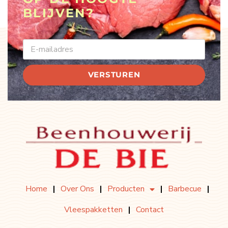
BLIJVEN?
EMAIL
VERSTUREN
Home
Over Ons
Producten
Barbecue
Vleespakketten
Contact