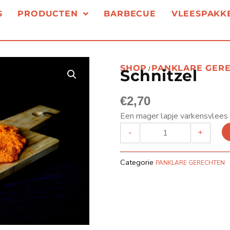
S
PRODUCTEN
BARBECUE
VLEESPAKK
SHOP
PANKLARE GER
/
Schnitzel
€
2,70
Een mager lapje varkensvlees 
SCHNITZEL
-
+
AANTAL
Categorie
PANKLARE GERECHTEN