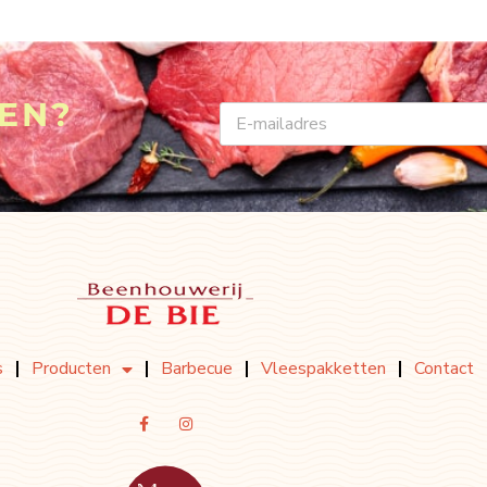
VEN?
EMAIL
s
Producten
Barbecue
Vleespakketten
Contact
F
I
A
N
C
S
E
T
B
A