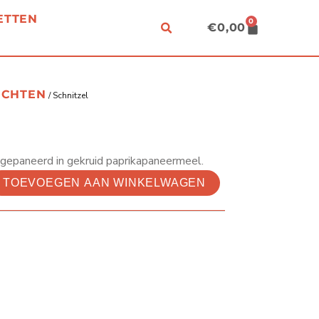
ETTEN
0
CART
€
0,00
ECHTEN
/ Schnitzel
gepaneerd in gekruid paprikapaneermeel.
TOEVOEGEN AAN WINKELWAGEN