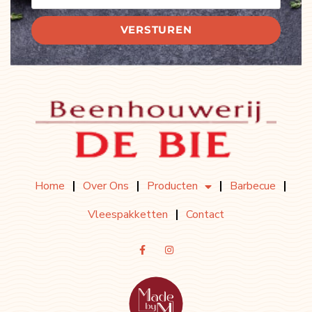
VERSTUREN
Home
Over Ons
Producten
Barbecue
Vleespakketten
Contact
F
I
A
N
C
S
E
T
B
A
O
G
O
R