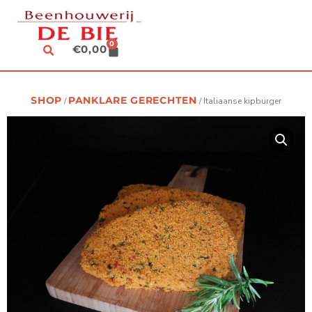
SPRING
NAAR
DE
0
CART
€
0,00
INHOUD
SHOP
PANKLARE GERECHTEN
/
/ Italiaanse kipburger